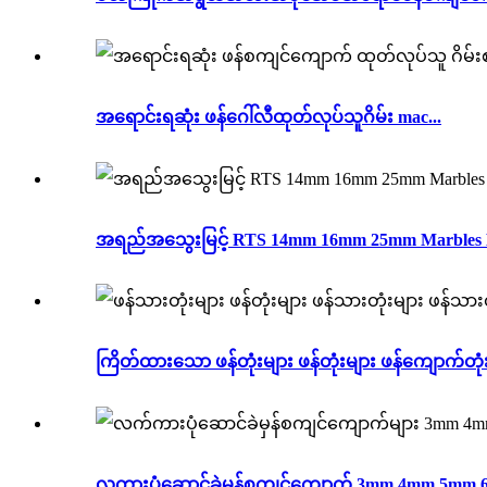
အရောင်းရဆုံး ဖန်ဂေါ်လီထုတ်လုပ်သူဂိမ်း mac...
အရည်အသွေးမြင့် RTS 14mm 16mm 25mm Marbles Ba
ကြိတ်ထားသော ဖန်တုံးများ ဖန်တုံးများ ဖန်ကျောက်တုံးမ
လက္ကားပုံဆောင်ခဲမှန်စကျင်ကျောက် 3mm 4mm 5mm 6