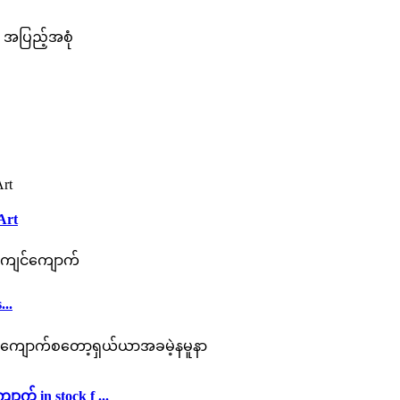
 အပြည့်အစုံ
Art
..
် in stock f ...