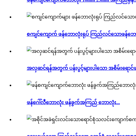
စကျင်ကျောက် ဖန်ဘောလုံးရုပ် ကြည်လင်သောဖန်ဘောလု
အလှဆင်ရန်အတွက် ပန်းပွင့်များပါသော အစိမ်းရောင်ဖန်
ဖန်ဂေါ်လီဘောလုံး ဖန်ခွက်အကြည် ဘောလုံး...