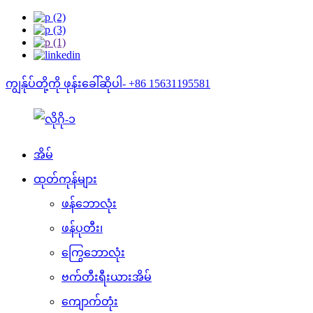
ကျွန်ုပ်တို့ကို ဖုန်းခေါ်ဆိုပါ- +86 15631195581
အိမ်
ထုတ်ကုန်များ
ဖန်ဘောလုံး
ဖန်ပုတီး၊
ကြွေဘောလုံး
ဗက်တီးရီးယားအိမ်
ကျောက်တုံး