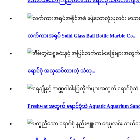
သေးငယ်သော ကြည်လင်သော ရောင်စုံ သလင်းကျောက်မျ
လက်ကားအရုပ် Solid Glass Ball Bottle Marble Co...
ရောင်စုံ အလှဆင်ထားတဲ့ သဲတု...
Freshwat အတွက် ရောင်စုံသဲ Aquatic Aquarium Sand.