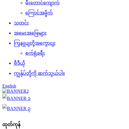
မီးတောင်ကျောက်
ကြောင်အမှိုက်
သတင်း
အမေးအဖြေများ
ကြှနျုပျတို့အကွောငျး
စက်ရုံခရီး
ဗီဒီယို
ကျွန်ုပ်တို့ကို ဆက်သွယ်ပါ။
English
ထုတ်ကုန်