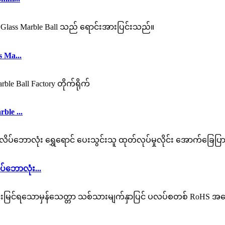
 Ma...
le ...
်ဘောလုံး...
.