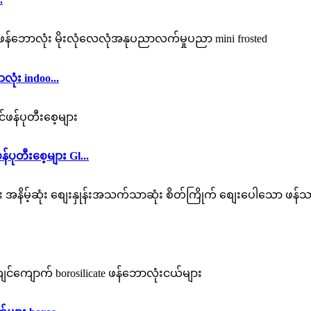
ံး indoo...
ပုတီးစေ့များ Gl...