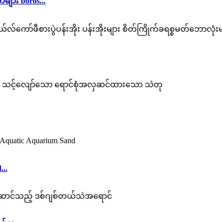
ား boros...
..