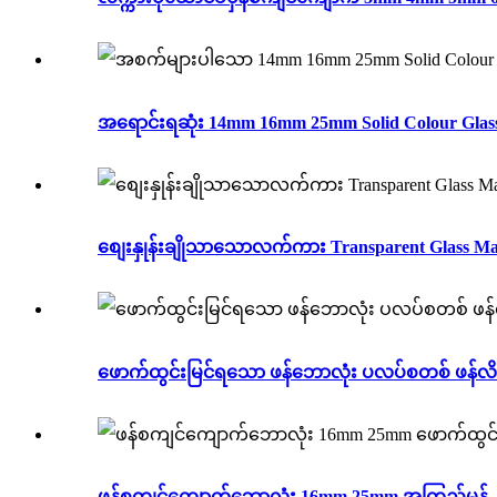
အရောင်းရဆုံး 14mm 16mm 25mm Solid Colour Glass
စျေးနှုန်းချိုသာသောလက်ကား Transparent Glass Marb
ဖောက်ထွင်းမြင်ရသော ဖန်ဘောလုံး ပလပ်စတစ် ဖန်လိပ
ဖန်စကျင်ကျောက်ဘောလုံး 16mm 25mm အကြည်မှန်..