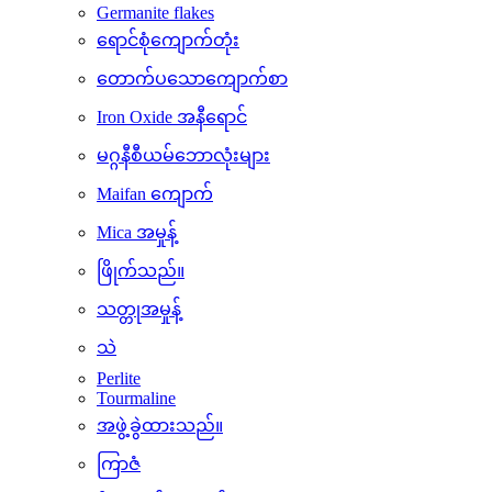
Germanite flakes
ရောင်စုံကျောက်တုံး
တောက်ပသောကျောက်စာ
Iron Oxide အနီရောင်
မဂ္ဂနီစီယမ်ဘောလုံးများ
Maifan ကျောက်
Mica အမှုန့်
ဖြိုက်သည်။
သတ္တုအမှုန့်
သဲ
Perlite
Tourmaline
အဖွဲ့ခွဲထားသည်။
ကြာဇံ