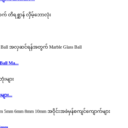
ll Ma...
ျား...
mm...